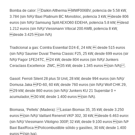
Bomba de calor: Daikin Altherma MWF006BV, potencia de 5.58 kW,
3.784 (sin IVA)/ Baxi Platinum BC Monobloc, potencia 3 kW, desde 806
euros (sin IVA)/ Samsung Split AEXO60 EDEHA, potencia 5.8 kW, desde
1.212 euros (sin IVA)/ Viessmann Vitocal 200 AWB, potencia 8 kW,
desde 3.425 (sin IVA)
Tradicional a gas: Cointra Essential D24-E, 24 kW,  desde 515 euros
(sin IVA)/ Saunier Duval Thema Classic F25, 25 kW, desde 699 euros (sin
IVA)/ Fagor 1FE24TC, 24 kW, desde 804 euros (sin IVA)/ Junkers
Ceraclass Excellence ZWC, 35 kW, desde 1.345 euros (sin IVA) .
Gasoil: Ferroli Silent 28 plus SI Unit, 28 kW, desde 994 euros (sin IVA)/
Domusa Jaka FD-60, 60 kW, desde 760 euros (sin IVA)/ Wolf CHK 29,
29 kW, desde 860 euros (sin IVA)/ Junkers KU 21 Superstar 0 +
acumulador, 30 kW, desde 1.400 euros (sin IVA).
Biomasa, ‘Pellets’ (Madera): Lasian Biomax 35, 35 kW, desde 3.250
euros (sin IVA)/ Vaillant Renervit VKP 302, 30 kW, desde 6.463 euros
(sin IVA)/ Viessmann Vitoligno 300P, 32 kW, desde 9.100 euros (sin IVA)/
Baxi BaxiRoca Policombustible sólido y gasóleo, 30 kW, desde 1.400
euros (sin Iva).